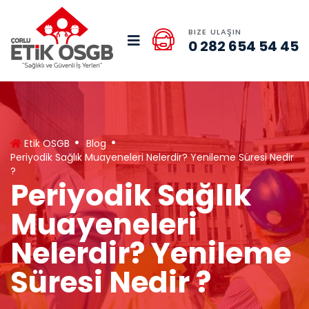
BIZE ULAŞIN
0 282 654 54 45
Etik OSGB
Blog
Periyodik Sağlık Muayeneleri Nelerdir? Yenileme Süresi Nedir
?
Periyodik Sağlık
Muayeneleri
Nelerdir? Yenileme
Süresi Nedir ?