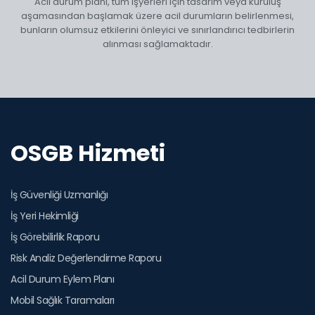
Acil durum planı, tüm işyerleri için tasarım veya kuruluş
aşamasından başlamak üzere acil durumların belirlenmesi,
bunların olumsuz etkilerini önleyici ve sınırlandırıcı tedbirlerin
alınması sağlamaktadır.
OSGB Hizmeti
İş Güvenliği Uzmanlığı
İş Yeri Hekimliği
İş Görebilirlik Raporu
Risk Analiz Değerlendirme Raporu
Acil Durum Eylem Planı
Mobil Sağlık Taramaları