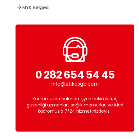
MYK Belgesi
0 282 654 54 45
info@etikosgb.com
Kadromuzda bulunan İşyeri hekimleri, iş
güvenliği uzmanları, sağlık memurları ve İdari
kadromuzla 7/24 hizmetinizdeyiz...