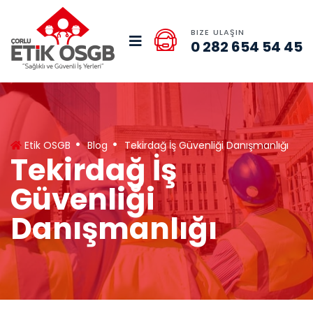
BIZE ULAŞIN
0 282 654 54 45
Etik OSGB
Blog
Tekirdağ İş Güvenliği Danışmanlığı
Tekirdağ İş
Güvenliği
Danışmanlığı