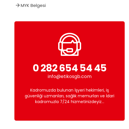
MYK Belgesi
0 282 654 54 45
info@etikosgb.com
Kadromuzda bulunan İşyeri hekimleri, iş
güvenliği uzmanları, sağlık memurları ve İdari
kadromuzla 7/24 hizmetinizdeyiz...