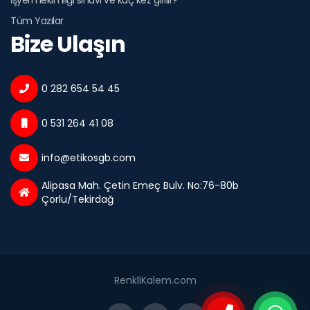
Tüm Yazılar
Bize Ulaşın
0 282 654 54 45
0 531 264 41 08
info@etikosgb.com
Alipasa Mah. Çetin Emeç Bulv. No:76-80b
Çorlu/Tekirdağ
RenkliKalem.com