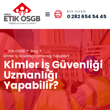
BIZE ULAŞIN
0 282 654 54 45
Etik OSGB
Blog
Kimler İş Güvenliği Uzmanlığı Yapabilir?
Kimler İş Güvenliği
Uzmanlığı
Yapabilir?