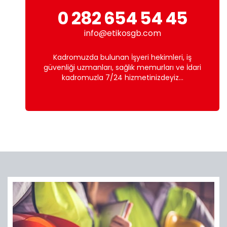
0 282 654 54 45
info@etikosgb.com
Kadromuzda bulunan İşyeri hekimleri, iş
güvenliği uzmanları, sağlık memurları ve İdari
kadromuzla 7/24 hizmetinizdeyiz...