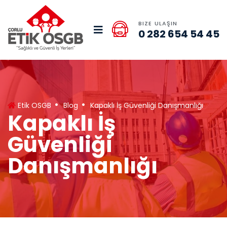
BIZE ULAŞIN
0 282 654 54 45
Etik OSGB
Blog
Kapaklı İş Güvenliği Danışmanlığı
Kapaklı İş
Güvenliği
Danışmanlığı